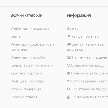
Всички категории
Информация
Учебници и помагала
За нас
Книги
Как да поръчам
Речници, чуждоезикови
Цени и начини за
помагала
доставка
Ученически пособия
Начини за плащане
Канцеларски материали
Връщане на продукт
Хартия и картони
Политика за бискви
Раници и несесери
Често задавани въпр
Игри и подаръци
Запитване за продук
Карти и атласи
Общи условия за по