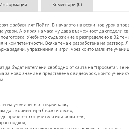
 Информация
Коментари (0)
вят е забавният Пойти. В началото на всеки нов урок в тов
а усвои. А в края на часа му дава възможност да сподели с
 подготовка. Учебното съдържание е разпределено в 32 теми
я и компетентности. Всяка тема е разработена на разтвор. 
държа задачи, упражнения и игри, чрез които малките учен
 да бъдат изтеглени свободно от сайта на "Просвета". Те н
ма за ново знание е представена с видеоурок, който ученикъ
а.
:
ти на учениците от първи клас;
сам да се ориентира бързо и лесно;
бъде прочетено от учителя или родителя;
иран подход;
а групи, при които един компютър се споделя от две деца.