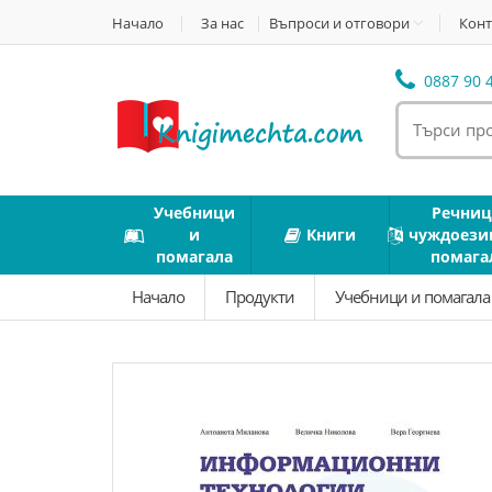
Начало
За нас
Въпроси и отговори
Конт
0887 90 4
Учебници
Речниц
и
Книги
чуждоези
помагала
помага
Начало
Продукти
Учебници и помагал