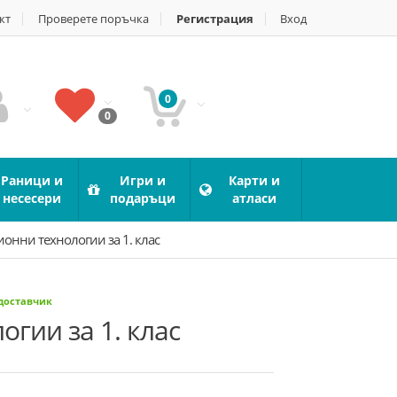
кт
Проверете поръчка
Регистрация
Вход
0
0
Раници и
Игри и
Карти и
несесери
подаръци
атласи
нни технологии за 1. клас
 доставчик
гии за 1. клас