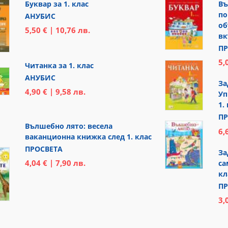
Буквар за 1. клас
Въ
по
АНУБИС
об
5,50 € | 10,76 лв.
вк
ПР
5,
Читанка за 1. клас
АНУБИС
За
4,90 € | 9,58 лв.
Уп
1.
ПР
Вълшебно лято: весела
6,
ваканционна книжка след 1. клас
ПРОСВЕТА
За
4,04 € | 7,90 лв.
са
кл
ПР
3,