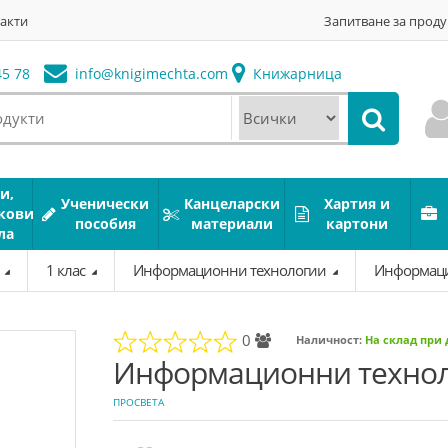
акти
Запитване за проду
5 78
info@
knigimechta.com
Книжарница
и,
Ученически
Канцеларски
Хартия и
кови
пособия
материали
картони
ла
а
1 клас
Информационни технологии
Информацио
0
Наличност:
На склад при
Информационни техноло
ПРОСВЕТА