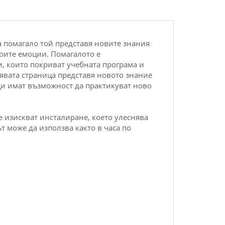
а помагало той представя новите знания
воите емоции. Помагалото е
, които покриват учебната програма и
Лявата страница представя новото знание
ици имат възможност да практикуват ново
е изискват инсталиране, което улеснява
т може да използва както в часа по