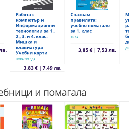
Работа с
Спазвам
М
компютър и
правилата:
у
Информационни
учебно помагало
р
технологии за 1.,
за 1. клас
т
2., 3. и 4. клас:
б
РИВА
Мишка и
д
клавиатура
Д
 лв.
3,85 € | 7,53 лв.
Учебни карти
НОВА ЗВЕЗДА
3,83 € | 7,49 лв.
чебници и помагала