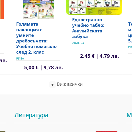
Едностранно
Голямата
Т
учебно табло:
ваканция с
и
Английската
умните
ц
азбука
дребосъчета:
5
АВИС 24
Учебно помагало
ПР
след 2. клас
2,45 € | 4,79 лв.
РИВА
 лв.
5,00 € | 9,78 лв.
Виж всички
Литература
М