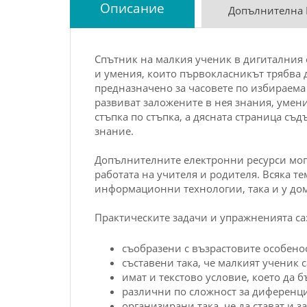
Описание
Допълнителна
Спътник на малкия ученик в дигиталния с
и умения, които първокласникът трябва д
предназначено за часовете по избираема
развиват заложените в нея знания, умени
стъпка по стъпка, а дясната страница съ
знание.
Допълнителните електронни ресурси могат
работата на учителя и родителя. Всяка те
информационни технологии, така и у дом
Практическите задачи и упражненията са
съобразени с възрастовите особенос
съставени така, че малкият ученик 
имат и текстово условие, което да 
различни по сложност за диференц
организирани така, че да стават и з