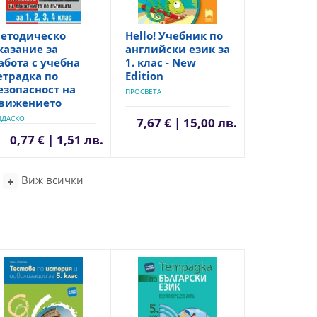
етодическо
Hello! Учебник по
казание за
английски език за
абота с учебна
1. клас - New
етрадка по
Edition
езопасност на
ПРОСВЕТА
вижението
ИДАСКО
7,67 € | 15,00 лв.
0,77 € | 1,51 лв.
Виж всички