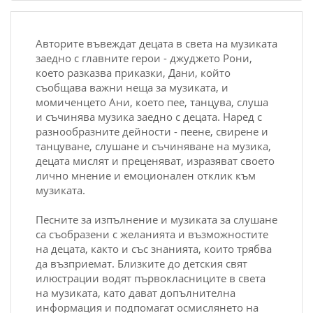
Авторите въвеждат децата в света на музиката
заедно с главните герои - джуджето Рони,
което разказва приказки, Дани, който
съобщава важни неща за музиката, и
момиченцето Ани, което пее, танцува, слуша
и съчинява музика заедно с децата. Наред с
разнообразните дейности - пеене, свирене и
танцуване, слушане и съчиняване на музика,
децата мислят и преценяват, изразяват своето
лично мнение и емоционален отклик към
музиката.
Песните за изпълнение и музиката за слушане
са съобразени с желанията и възможностите
на децата, както и със знанията, които трябва
да възприемат. Близките до детския свят
илюстрации водят първокласниците в света
на музиката, като дават допълнителна
информация и подпомагат осмислянето на