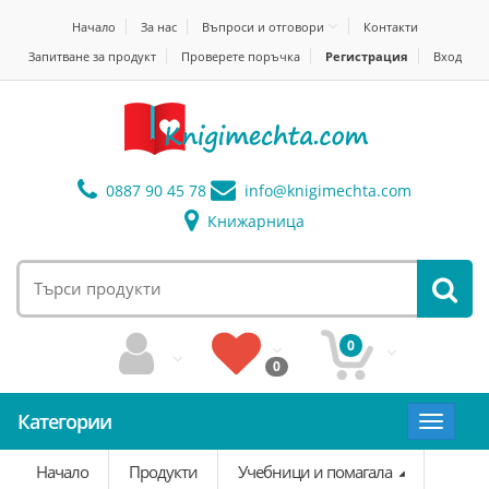
Начало
За нас
Въпроси и отговори
Контакти
Запитване за продукт
Проверете поръчка
Регистрация
Вход
0887 90 45 78
info@
knigimechta.com
Книжарница
0
0
Категории
Toggle
navigat
Начало
Продукти
Учебници и помагала