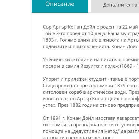
Описание
Допълнителна
Сър Артър Конан Дойл е роден на 22 май 
Той е 3-то поред от 10 деца. Баща му стр
1893 г. Голямо влияние в живота на Артъ
подвизите и приключенията. Конан Дойл к
Ученическите години на писателя премин
после и в самия йезуитски колеж (1869 - 
Упорит и прилежен студент - такъв е пор
Същевременно през октомври 1879 е отпе
китоловен кораб в арктически води. Пре
известно е, но Артър Конан Дойл по проф
успех. През 1882 година отново предпри
От 1891 г. Конан Дойл изоставя лекарска
си спомня за преподавателя си от универ
помощта на „дедуктивния метод“ да разп
автора си световна известност.