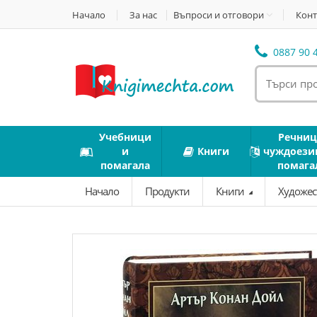
Начало
За нас
Въпроси и отговори
Конт
0887 90 4
Учебници
Речниц
и
Книги
чуждоези
помагала
помага
Начало
Продукти
Книги
Художес