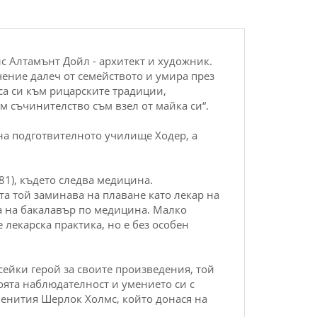
лс Алтамънт Дойл - архитект и художник.
ечение далеч от семейството и умира през
са си към рицарските традиции,
м съчинителство съм взел от майка си“.
на подготвителното училище Ходер, а
81), където следва медицина.
а той заминава на плаване като лекар на
а на бакалавър по медицина. Малко
 лекарска практика, но е без особен
сейки герой за своите произведения, той
воята наблюдателност и умението си с
менития Шерлок Холмс, който донася на