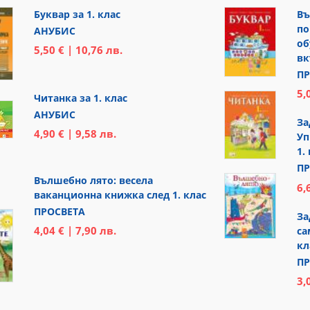
Буквар за 1. клас
Въ
по
АНУБИС
об
5,50 € | 10,76 лв.
вк
ПР
5,
Читанка за 1. клас
АНУБИС
За
4,90 € | 9,58 лв.
Уп
1.
ПР
Вълшебно лято: весела
6,
ваканционна книжка след 1. клас
ПРОСВЕТА
За
4,04 € | 7,90 лв.
са
кл
ПР
3,