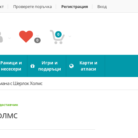
кт
Проверете поръчка
Регистрация
Вход
0
0
Раници и
Игри и
Карти и
несесери
подаръци
атласи
мана с Шерлок Холмс
 доставчик
олмс