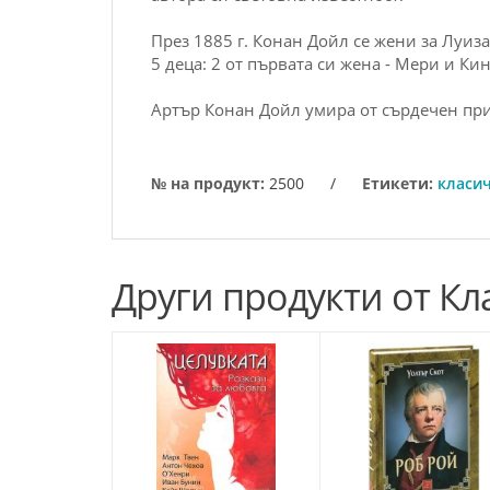
През 1885 г. Конан Дойл се жени за Луиза
5 деца: 2 от първата си жена - Мери и Кин
Артър Конан Дойл умира от сърдечен прис
№ на продукт:
2500
/
Етикети:
класи
Други продукти от Кл