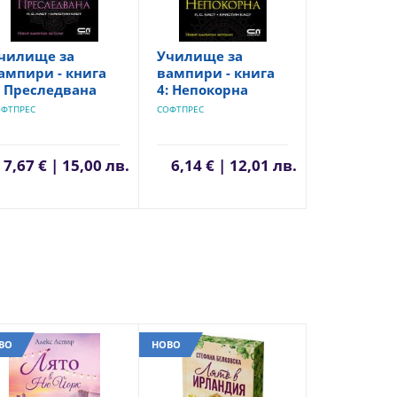
чилище за
Училище за
ампири - книга
вампири - книга
: Преследвана
4: Непокорна
ОФТПРЕС
СОФТПРЕС
7,67 € | 15,00 лв.
6,14 € | 12,01 лв.
ВО
НОВО