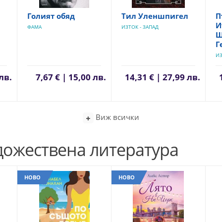
Голият обяд
Тил Уленшпигел
П
И
ФАМА
ИЗТОК - ЗАПАД
Ш
Г
ИЗ
лв.
7,67 € | 15,00 лв.
14,31 € | 27,99 лв.
Виж всички
дожествена литература
НОВО
НОВО