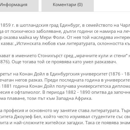
 Информация
Коментари (0)
1859 г. в шотландския град Единбург, в семейството на Чар
ада от психическо заболяване, дълги години се намира на л
р оказва майка му Мери Фоли. От нея той наследява интере
азва: „Истинската любов към литературата, склонността къ
ават в имението Стонихърст сред „мрачните кули и стени“ 
1876). Още тогава той се проявява като умел разказвач.
третът на Конан Дойл в Единбургския университет (1876 - 18
чатан негов разказ. Преди последната година в университет
з 1881 година Конан Дойл получава университетска диплом
есия е офталмолог. В периода 1882 - 1890 опитва да започне
ема плаване, този път към Западна Африка.
та професия и основното му занятие става литературата. Тър
ситета Джоузеф Бел, който често изумявал студентите със с
лита и най-сложните житейски загадки. Така се появява зна