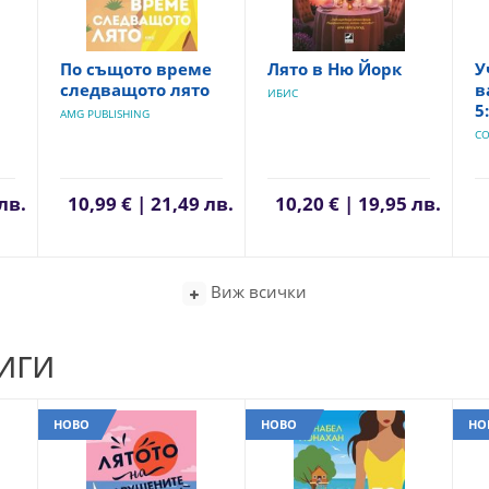
По същото време
Лято в Ню Йорк
У
следващото лято
в
ИБИС
5
AMG PUBLISHING
С
лв.
10,99 € | 21,49 лв.
10,20 € | 19,95 лв.
Виж всички
иги
НОВО
НОВО
НО