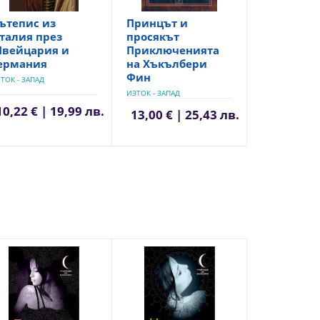
ътепис из
Принцът и
талия през
просякът
вейцария и
Приключенията
ермания
на Хъкълбери
Фин
ТОК - ЗАПАД
ИЗТОК - ЗАПАД
10,22 € | 19,99 лв.
13,00 € | 25,43 лв.