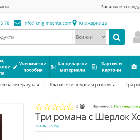
акти
Запитване за проду
5 78
info@
knigimechta.com
Книжарница
и,
Ученически
Канцеларски
Хартия и
кови
пособия
материали
картони
ла
твена литература
Класически романи и разкази
Три ро
0
Наличност:
На склад при
Три романа с Шерлок Х
ИЗТОК - ЗАПАД