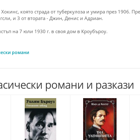
 Хокинс, която страда от туберкулоза и умира през 1906. Пр
гсли, и 3 от втората - Джин, Денис и Адриан.
тъп на 7 юли 1930 г. в своя дом в Кроубъроу.
чески романи
асически романи и разкази