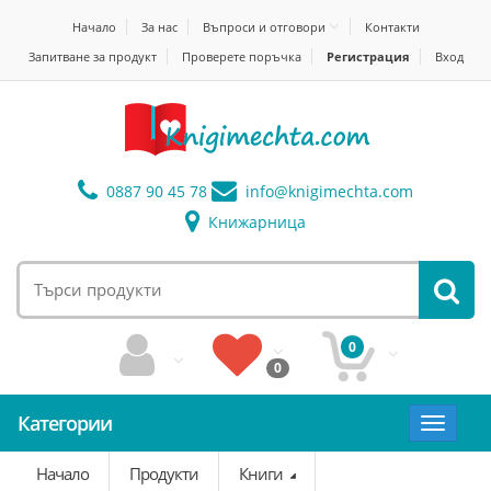
Начало
За нас
Въпроси и отговори
Контакти
Запитване за продукт
Проверете поръчка
Регистрация
Вход
0887 90 45 78
info@
knigimechta.com
Книжарница
0
0
Категории
Toggle
navigat
Начало
Продукти
Книги