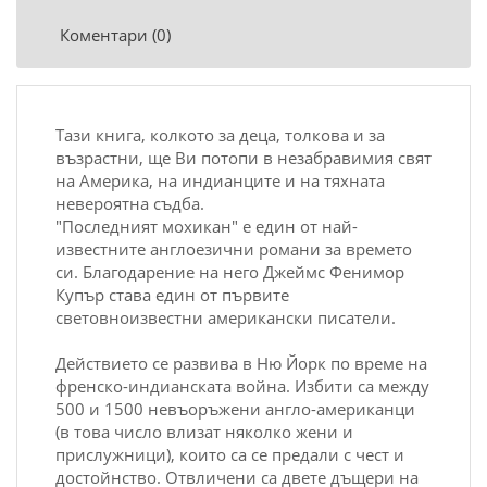
Коментари (0)
Тази книга, колкото за деца, толкова и за
възрастни, ще Ви потопи в незабравимия свят
на Америка, на индианците и на тяхната
невероятна съдба.
"Последният мохикан" е един от най-
известните англоезични романи за времето
си. Благодарение на него Джеймс Фенимор
Купър става един от първите
световноизвестни американски писатели.
Действието се развива в Ню Йорк по време на
френско-индианската война. Избити са между
500 и 1500 невъоръжени англо-американци
(в това число влизат няколко жени и
прислужници), които са се предали с чест и
достойнство. Отвличени са двете дъщери на