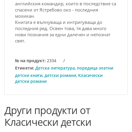
английския командир, които в последствие са
спасени от Ястребово око - последния
мохикан.
Книгата е вълнуваща и интригуваща до
последния ред. Освен това, тя дава много
нови познания за едни далечен и непознат
свят.
№ на продукт:
2334
/
Етикети:
Детска литература
,
поредица златни
детски книги
,
детски романи
,
Класически
детски романи
Други продукти от
Класически детски