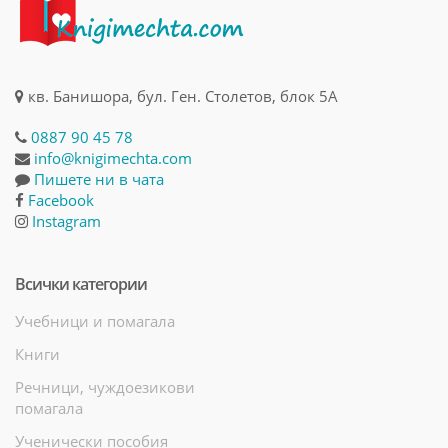
кв. Банишора, бул. Ген. Столетов, блок 5А
0887 90 45 78
info@knigimechta.com
Пишете ни в чата
Facebook
Instagram
Всички категории
Учебници и помагала
Книги
Речници, чуждоезикови
помагала
Ученически пособия