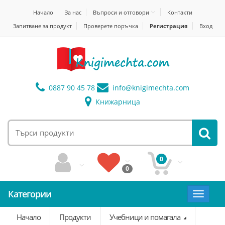
Начало
За нас
Въпроси и отговори
Контакти
Запитване за продукт
Проверете поръчка
Регистрация
Вход
0887 90 45 78
info@
knigimechta.com
Книжарница
0
0
Категории
Toggle
navigat
Начало
Продукти
Учебници и помагала