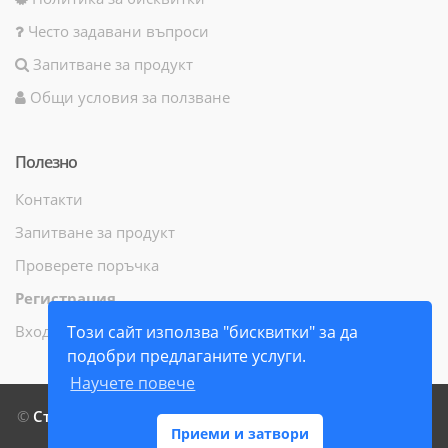
Често задавани въпроси
Запитване за продукт
Общи условия за ползване
Полезно
Контакти
Запитване за продукт
Проверете поръчка
Регистрация
Вход
Този сайт използва "бисквитки" за да
подобри предлаганите услуги.
Научете повече
©
СтамилиБук ЕООД
- Всички права запазени - 2014 г. -
Приеми и затвори
2026 г.