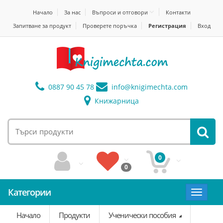
Начало
За нас
Въпроси и отговори
Контакти
Запитване за продукт
Проверете поръчка
Регистрация
Вход
0887 90 45 78
info@
knigimechta.com
Книжарница
0
0
Категории
Toggle
navigat
Начало
Продукти
Ученически пособия