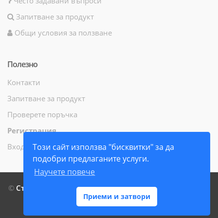
Често задавани въпроси
Запитване за продукт
Общи условия за ползване
Полезно
Контакти
Запитване за продукт
Проверете поръчка
Регистрация
Вход
Този сайт използва "бисквитки" за да
подобри предлаганите услуги.
Научете повече
©
СтамилиБук ЕООД
- Всички права запазени - 2014 г. -
Приеми и затвори
2026 г.