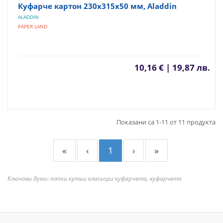
Куфарче картон 230х315х50 мм, Aladdin
ALADDIN
PAPER LAND
10,16 € | 19,87 лв.
Показани са 1-11 от 11 продукта
«
‹
1
›
»
Ключови думи: папки кутии класьори куфарчета, куфарчета