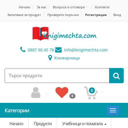
Начало
За нас
Въпроси и отговори
Контакти
Запитване за продукт
Проверете поръчка
Регистрация
Вход
0887 90 45 78
info@
knigimechta.com
Книжарница
0
0
Категории
Toggle
navigat
Начало
Продукти
Учебници и помагала