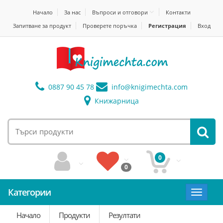
Начало
За нас
Въпроси и отговори
Контакти
Запитване за продукт
Проверете поръчка
Регистрация
Вход
0887 90 45 78
info@
knigimechta.com
Книжарница
0
0
Категории
Toggle
navigat
Начало
Продукти
Резултати