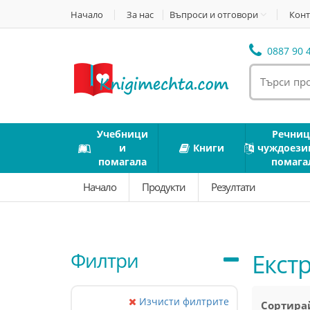
Начало
За нас
Въпроси и отговори
Конт
0887 90 4
Учебници
Речниц
и
Книги
чуждоези
помагала
помага
Начало
Продукти
Резултати
Филтри
Екст
Изчисти филтрите
Сортирай