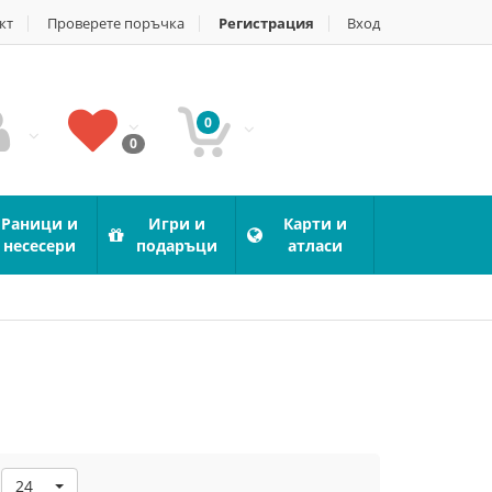
кт
Проверете поръчка
Регистрация
Вход
0
0
Раници и
Игри и
Карти и
несесери
подаръци
атласи
24