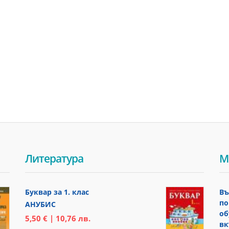
Литература
М
Буквар за 1. клас
Въ
по
АНУБИС
об
5,50 € | 10,76 лв.
вк