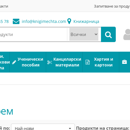
акти
Запитване за проду
5 78
info@
knigimechta.com
Книжарница
и,
Ученически
Канцеларски
Хартия и
кови
пособия
материали
картони
ла
рем
 по:
Продукти на страница:
Най-нови