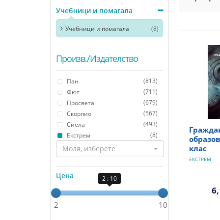
Учебници и помагала
Учебници и помагала
(8)
Произв./Издателство
(813)
Пан
(711)
Фют
(679)
Просвета
(567)
Скорпио
(493)
Сиела
Гражда
(8)
Екстрем
образов
клас
Моля, изберете
ЕКСТРЕМ
Цена
2 : 10
6,
2
10