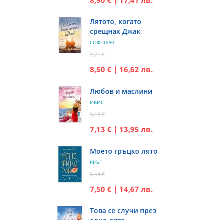
Лятото, когато
срещнах Джак
СОФТПРЕС
9,71 €
8,50 € | 16,62 лв.
Любов и маслини
ИБИС
8,13 €
7,13 € | 13,95 лв.
Моето гръцко лято
КРЪГ
8,64 €
7,50 € | 14,67 лв.
Това се случи през