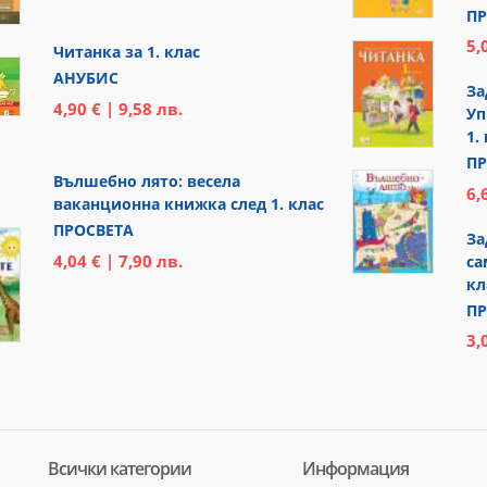
ПР
5,
Читанка за 1. клас
АНУБИС
За
4,90 € | 9,58 лв.
Уп
1.
ПР
Вълшебно лято: весела
6,
ваканционна книжка след 1. клас
ПРОСВЕТА
За
4,04 € | 7,90 лв.
са
кл
ПР
3,
Всички категории
Информация