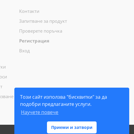
Контакти
Запитване за продукт
Проверете поръчка
Регистрация
Вход
тки
оси
т
лзване
Този сайт използва "бисквитки" за да
подобри предлаганите услуги.
Научете повече
Приеми и затвори