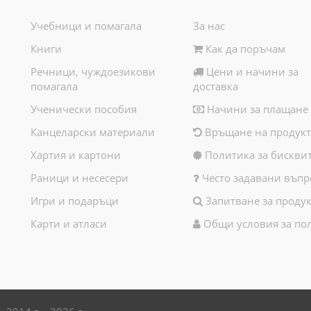
Учебници и помагала
За нас
Книги
Как да поръчам
Речници, чуждоезикови
Цени и начини за
помагала
доставка
Ученически пособия
Начини за плащане
Канцеларски материали
Връщане на продукт
Хартия и картони
Политика за бискви
Раници и несесери
Често задавани въпр
Игри и подаръци
Запитване за продук
Карти и атласи
Общи условия за по