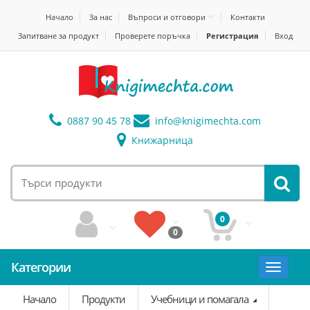
Начало
За нас
Въпроси и отговори
Контакти
Запитване за продукт
Проверете поръчка
Регистрация
Вход
0887 90 45 78
info@
knigimechta.com
Книжарница
0
0
Категории
Toggle
navigat
Начало
Продукти
Учебници и помагала