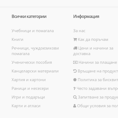
Всички категории
Информация
Учебници и помагала
За нас
Книги
Как да поръчам
Речници, чуждоезикови
Цени и начини за
помагала
доставка
Ученически пособия
Начини за плащане
Канцеларски материали
Връщане на продукт
Хартия и картони
Политика за бискви
Раници и несесери
Често задавани въпр
Игри и подаръци
Запитване за продук
Карти и атласи
Общи условия за по