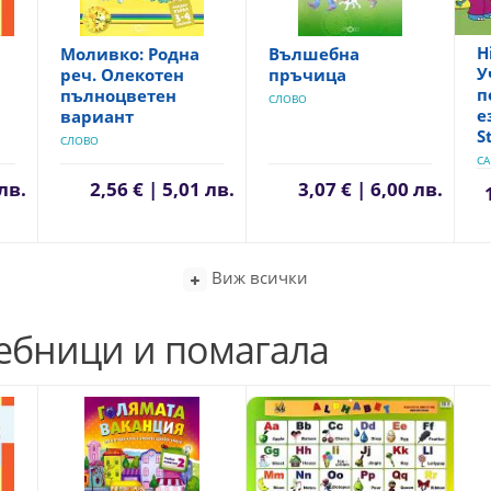
H
Моливко: Родна
Вълшебна
У
реч. Олекотен
пръчица
п
пълноцветен
СЛОВО
е
вариант
S
СЛОВО
CA
 лв.
2,56 € | 5,01 лв.
3,07 € | 6,00 лв.
Виж всички
чебници и помагала