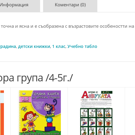
 Информация
Коментари (0)
очна и ясна и е съобразена с възрастовите особеностти на
градина
,
детски книжки
,
1 клас
,
Учебно табло
ра група /4-5г./