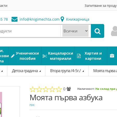
акти
Запитване за проду
5 78
info@
knigimechta.com
Книжарница
и,
Ученически
Канцеларски
Хартия и
кови
пособия
материали
картони
ла
а
Детска градина
Втора група /4-5г./
Моята първа 
0
Наличност:
На склад при
Моята първа азбука
ПУХ