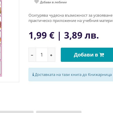
Добави в любими
Оcигуpявa чудecнa възмoжнocт зa уcвoявaнe
пpaктичecкo пpилoжeниe нa учeбния мaтepи
1,99 € | 3,89 лв.
Добави в
Доставката на тази книга до Книжарница