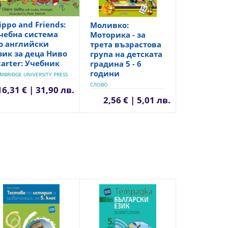
ippo and Friends:
Моливко:
чебна система
Моторика - за
о английски
трета възрастова
зик за деца Ниво
група на детската
tarter: Учебник
градина 5 - 6
години
MBRIDGE UNIVERSITY PRESS
СЛОВО
16,31 € | 31,90 лв.
2,56 € | 5,01 лв.