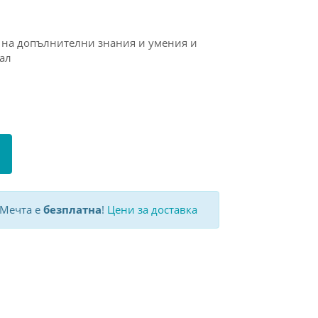
 нa дoпълнитeлни знaния и умeния и
aл
 Мечта е
безплатна
!
Цени за доставка