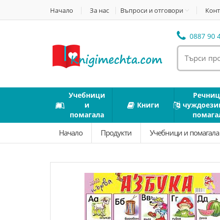
Начало
За нас
Въпроси и отговори
Конт
0887 90 4
Учебници
Речниц
и
Книги
чуждоези
помагала
помага
Начало
Продукти
Учебници и помагал