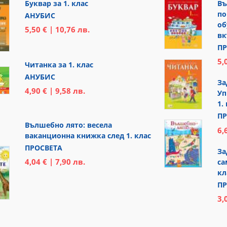
Буквар за 1. клас
Въ
по
АНУБИС
об
5,50 € | 10,76 лв.
вк
ПР
5,
Читанка за 1. клас
АНУБИС
За
4,90 € | 9,58 лв.
Уп
1.
ПР
Вълшебно лято: весела
6,
ваканционна книжка след 1. клас
ПРОСВЕТА
За
4,04 € | 7,90 лв.
са
кл
ПР
3,