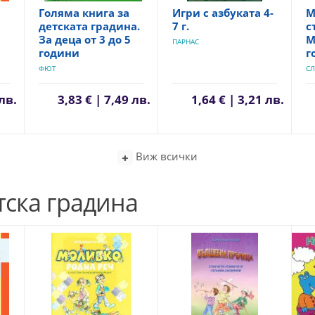
Голяма книга за
Игри с азбуката 4-
М
детската градина.
7 г.
с
За деца от 3 до 5
М
ПАРНАС
години
г
ФЮТ
С
 лв.
3,83 € | 7,49 лв.
1,64 € | 3,21 лв.
Виж всички
тска градина