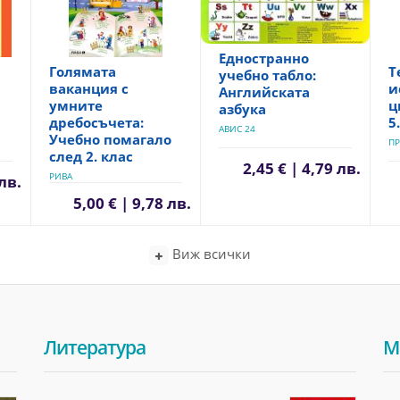
Едностранно
Голямата
Т
учебно табло:
ваканция с
и
Английската
умните
ц
азбука
дребосъчета:
5
АВИС 24
Учебно помагало
ПР
след 2. клас
2,45 € | 4,79 лв.
РИВА
 лв.
5,00 € | 9,78 лв.
Виж всички
Литература
М