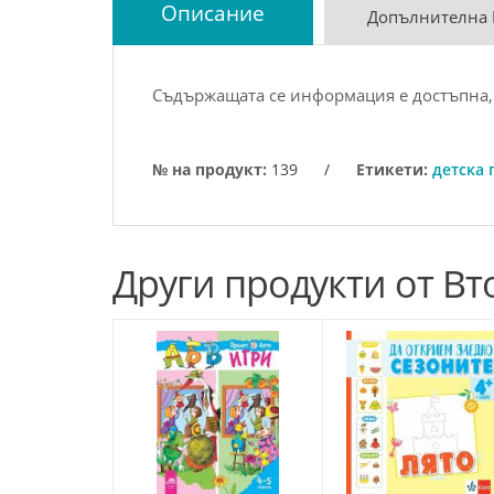
Описание
Допълнителна
Съдържащата се информация е достъпна, т
№ на продукт:
139
/
Етикети:
детска 
Други продукти от Вто