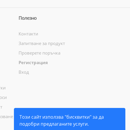
Полезно
Контакти
Запитване за продукт
Проверете поръчка
Регистрация
Вход
тки
оси
т
лзване
Този сайт използва "бисквитки" за да
подобри предлаганите услуги.