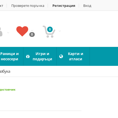
кт
Проверете поръчка
Регистрация
Вход
0
0
Раници и
Игри и
Карти и
несесери
подаръци
атласи
азбука
 доставчик