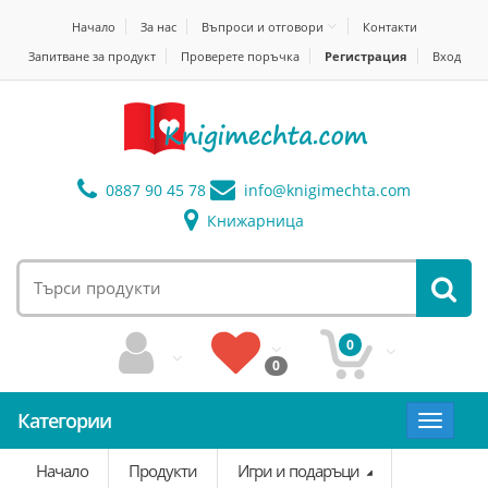
Начало
За нас
Въпроси и отговори
Контакти
Запитване за продукт
Проверете поръчка
Регистрация
Вход
0887 90 45 78
info@
knigimechta.com
Книжарница
0
0
Категории
Toggle
navigat
Начало
Продукти
Игри и подаръци