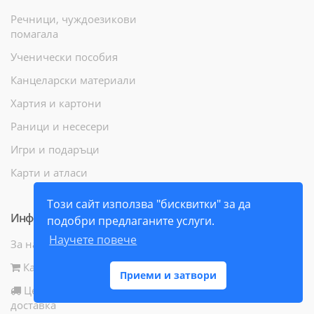
Речници, чуждоезикови
помагала
Ученически пособия
Канцеларски материали
Хартия и картони
Раници и несесери
Игри и подаръци
Карти и атласи
Този сайт използва "бисквитки" за да
Информация
подобри предлаганите услуги.
Научете повече
За нас
Как да поръчам
Приеми и затвори
Цени и начини за
доставка