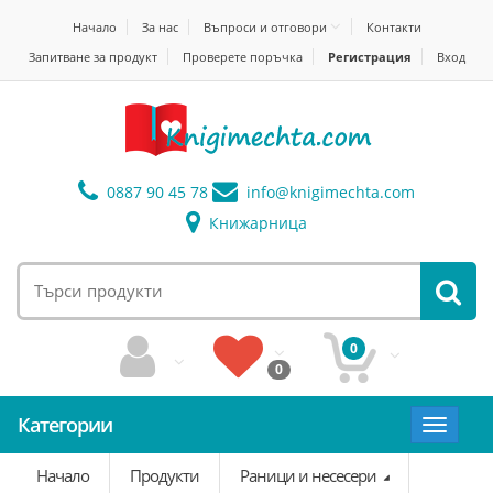
Начало
За нас
Въпроси и отговори
Контакти
Запитване за продукт
Проверете поръчка
Регистрация
Вход
0887 90 45 78
info@
knigimechta.com
Книжарница
0
0
Категории
Toggle
navigat
Начало
Продукти
Раници и несесери