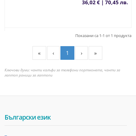
36,02 € | 70,45 лв.
Показани са 1-1 от 1 продукта
«
‹
1
›
»
Ключови думи: чанти калъфи за телефони портмонета, чанти за
лаптоп раници за лаптопи
Български език