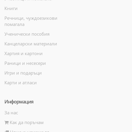
Книги
Речници, чуждоезикови
помагала
Ученически пособия
Канцеларски материали
Хартия и картони
Раници и несесери
Игри и подаръци
Карти и атласи
Информация
За нас
Как да поръчам
Цени и начини за