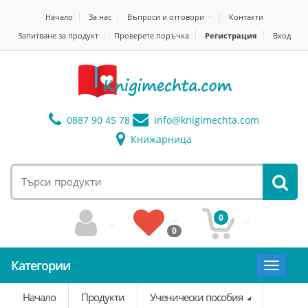
Начало
За нас
Въпроси и отговори
Контакти
Запитване за продукт
Проверете поръчка
Регистрация
Вход
0887 90 45 78
info@
knigimechta.com
Книжарница
0
0
Категории
Toggle
navigat
Начало
Продукти
Ученически пособия