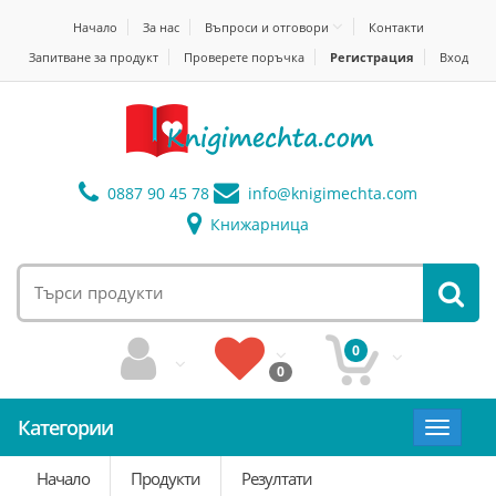
Начало
За нас
Въпроси и отговори
Контакти
Запитване за продукт
Проверете поръчка
Регистрация
Вход
0887 90 45 78
info@
knigimechta.com
Книжарница
0
0
Категории
Toggle
navigat
Начало
Продукти
Резултати