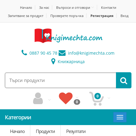
Начало
За нас
Въпроси и отговори
Контакти
Запитване за продукт
Проверете поръчка
Регистрация
Вход
0887 90 45 78
info@
knigimechta.com
Книжарница
0
0
Категории
Toggle
navigat
Начало
Продукти
Резултати