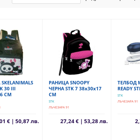
 SKELANIMALS
РАНИЦА SNOOPY
ТЕЛБОД
 30 III
ЧЕРНА STK 7 38х30х17
READY ST
16 СМ
СМ
STK
STK
ЛЪЧЕЗАРА 91
1
ЛЪЧЕЗАРА 91
01 € | 50,87 лв.
27,24 € | 53,28 лв.
2,