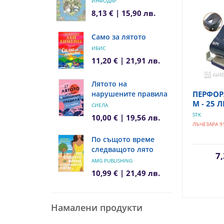
ИНФОДАР
8,13 € | 15,90 лв.
Само за лятото
ИБИС
11,20 € | 21,91 лв.
Лятото на
нарушените правила
ПЕРФОР
М - 25 
СИЕЛА
STK
10,00 € | 19,56 лв.
ЛЪЧЕЗАРА 9
По същото време
следващото лято
7,
AMG PUBLISHING
10,99 € | 21,49 лв.
Намалени продукти