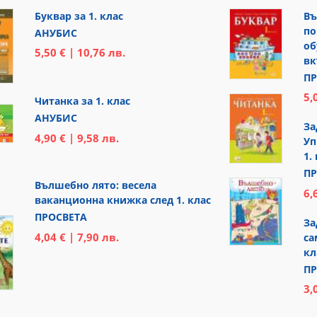
Буквар за 1. клас
Въ
по
АНУБИС
об
5,50 € | 10,76 лв.
вк
ПР
5,
Читанка за 1. клас
АНУБИС
За
4,90 € | 9,58 лв.
Уп
1.
ПР
Вълшебно лято: весела
6,
ваканционна книжка след 1. клас
ПРОСВЕТА
За
4,04 € | 7,90 лв.
са
кл
ПР
3,