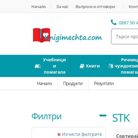
Начало
За нас
Въпроси и отговори
Конт
0887 90 4
Учебници
Речниц
и
Книги
чуждоези
помагала
помага
Начало
Продукти
Резултати
Филтри
STK
Изчисти филтрите
Сортирай