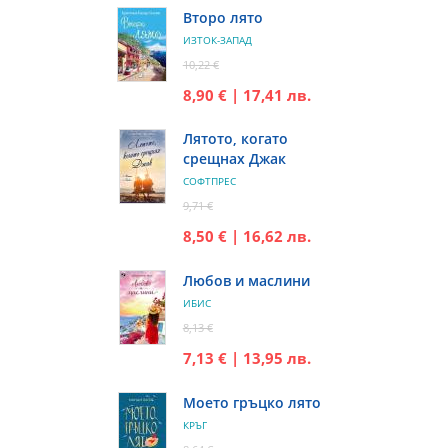
Второ лято
ИЗТОК-ЗАПАД
10,22 €
8,90 € | 17,41 лв.
Лятото, когато
срещнах Джак
СОФТПРЕС
9,71 €
8,50 € | 16,62 лв.
Любов и маслини
ИБИС
8,13 €
7,13 € | 13,95 лв.
Моето гръцко лято
КРЪГ