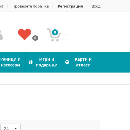
кт
Проверете поръчка
Регистрация
Вход
0
0
Раници и
Игри и
Карти и
несесери
подаръци
атласи
24