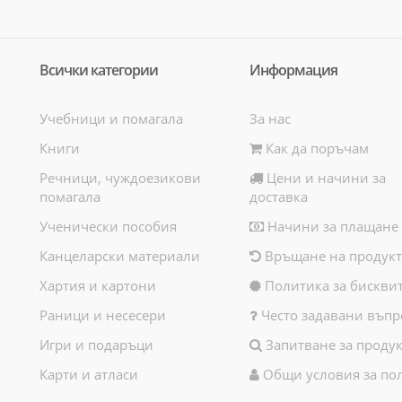
Всички категории
Информация
Учебници и помагала
За нас
Книги
Как да поръчам
Речници, чуждоезикови
Цени и начини за
помагала
доставка
Ученически пособия
Начини за плащане
Канцеларски материали
Връщане на продукт
Хартия и картони
Политика за бискви
Раници и несесери
Често задавани въпр
Игри и подаръци
Запитване за продук
Карти и атласи
Общи условия за по