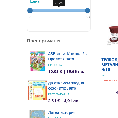
Цена
2 : 28
2
28
Препоръчани
АБВ игри: Книжка 2 -
Пролет / Лято
ТЕЛБОД
МЕТАЛН
ПРОСВЕТА
№10
10,05 € | 19,66 лв.
STK
ЛЪЧЕЗАРА 9
Да открием заедно
сезоните: Лято
КЛЕТ БЪЛГАРИЯ
2,51 € | 4,91 лв.
Лятна история