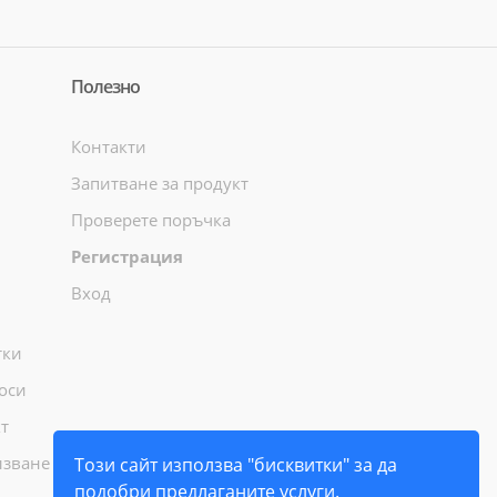
Полезно
Контакти
Запитване за продукт
Проверете поръчка
Регистрация
Вход
тки
оси
т
лзване
Този сайт използва "бисквитки" за да
подобри предлаганите услуги.