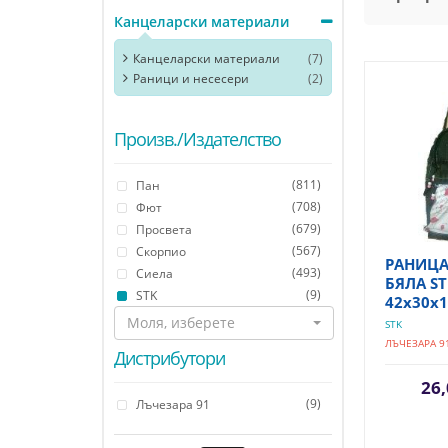
Канцеларски материали
Канцеларски материали
(7)
Раници и несесери
(2)
Произв./Издателство
(811)
Пан
(708)
Фют
(679)
Просвета
(567)
Скорпио
РАНИЦА
(493)
Сиела
БЯЛА STK
(9)
STK
42х30х
Моля, изберете
STK
ЛЪЧЕЗАРА 9
Дистрибутори
26,
(9)
Лъчезара 91