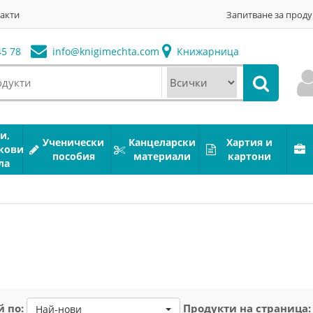
акти
Запитване за проду
5 78
info@
knigimechta.com
Книжарница
и,
Ученически
Канцеларски
Хартия и
кови
пособия
материали
картони
ла
 по:
Продукти на страница:
Най-нови