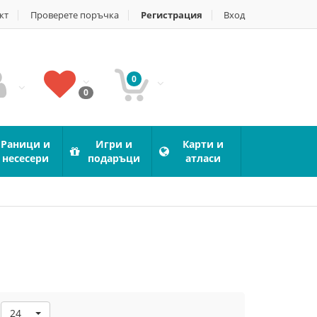
кт
Проверете поръчка
Регистрация
Вход
0
0
Раници и
Игри и
Карти и
несесери
подаръци
атласи
24