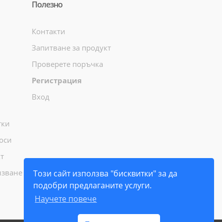
Полезно
Контакти
Запитване за продукт
Проверете поръчка
Регистрация
Вход
тки
оси
т
лзване
Този сайт използва "бисквитки" за да
подобри предлаганите услуги.
Научете повече