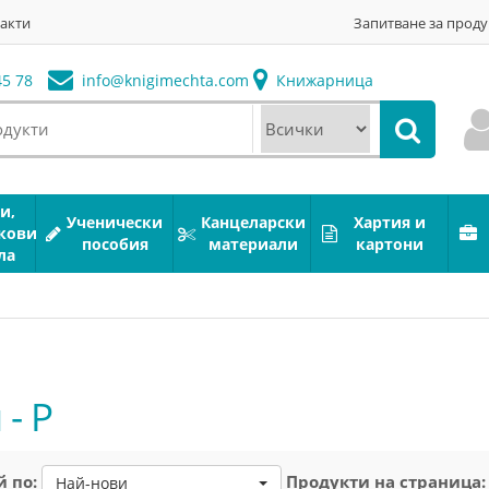
акти
Запитване за проду
5 78
info@
knigimechta.com
Книжарница
и,
Ученически
Канцеларски
Хартия и
кови
пособия
материали
картони
ла
- Р
 по:
Продукти на страница:
Най-нови