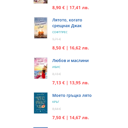
8,90 € | 17,41 лв.
Лятото, когато
срещнах Джак
СОФТПРЕС
9,71 €
8,50 € | 16,62 лв.
Любов и маслини
ИБИС
8,13 €
7,13 € | 13,95 лв.
Моето гръцко лято
КРЪГ
8,64 €
7,50 € | 14,67 лв.