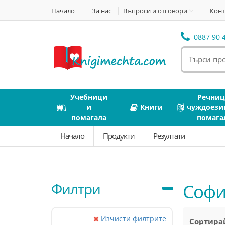
Начало
За нас
Въпроси и отговори
Конт
0887 90 4
Учебници
Речниц
и
Книги
чуждоези
помагала
помага
Начало
Продукти
Резултати
Филтри
Софи 
Изчисти филтрите
Сортирай