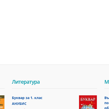
Литература
М
Буквар за 1. клас
Въ
по
АНУБИС
об