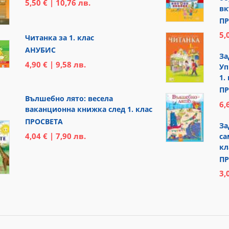
5,50 € | 10,76 лв.
вк
ПР
5,
Читанка за 1. клас
АНУБИС
За
4,90 € | 9,58 лв.
Уп
1.
ПР
Вълшебно лято: весела
6,
ваканционна книжка след 1. клас
ПРОСВЕТА
За
4,04 € | 7,90 лв.
са
кл
ПР
3,