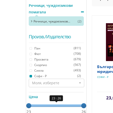
Речници, чуждоезикови
помагала
Речници, чуждоезикови помагала
(2)
Произв./Издателство
(811)
Пан
(708)
Фют
(679)
Просвета
(567)
Скорпио
Българ
(493)
Сиела
юридич
(2)
Софи - Р
СОФИ - Р
Моля, изберете
Цена
23,
23 : 26
23
26