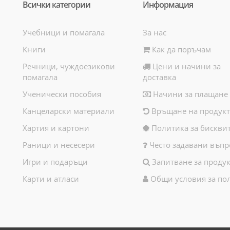
Всички категории
Информация
Учебници и помагала
За нас
Книги
Как да поръчам
Речници, чуждоезикови
Цени и начини за
помагала
доставка
Ученически пособия
Начини за плащане
Канцеларски материали
Връщане на продукт
Хартия и картони
Политика за бискви
Раници и несесери
Често задавани въпр
Игри и подаръци
Запитване за продук
Карти и атласи
Общи условия за по