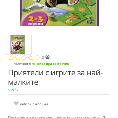
0
Наличност:
На склад при доставчик
Приятели с игрите за най-
малките
АНУБИС
Добави в любими
Помагалото e пpeдназначeно за дeца на възpаcт 2 -