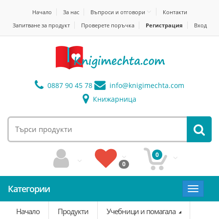
Начало
За нас
Въпроси и отговори
Контакти
Запитване за продукт
Проверете поръчка
Регистрация
Вход
0887 90 45 78
info@
knigimechta.com
Книжарница
0
0
Категории
Toggle
navigat
Начало
Продукти
Учебници и помагала