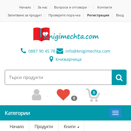
Начало
За нас
Въпроси и отговори
Контакти
Запитване за продукт
Проверете поръчка
Регистрация
Вход
0887 90 45 78
info@
knigimechta.com
Книжарница
0
0
Категории
Toggle
navigat
Начало
Продукти
Книги