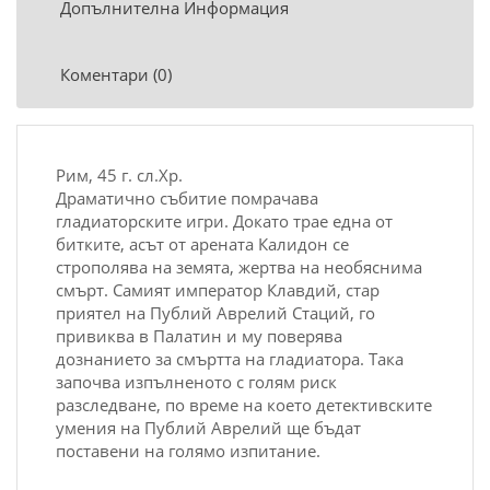
Допълнителна Информация
Коментари (0)
Рим, 45 г. сл.Хр.
Драматично събитие помрачава
гладиаторските игри. Докато трае една от
битките, асът от арената Калидон се
строполява на земята, жертва на необяснима
смърт. Самият император Клавдий, стар
приятел на Публий Аврелий Стаций, го
привиква в Палатин и му поверява
дознанието за смъртта на гладиатора. Така
започва изпълненото с голям риск
разследване, по време на което детективските
умения на Публий Аврелий ще бъдат
поставени на голямо изпитание.