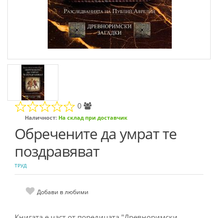
0
Наличност:
На склад при доставчик
Обречените да умрат те
поздравяват
ТРУД
Добави в любими
Книгaтa e чacт oт пoрeдицaтa "Дрeвнoримcки