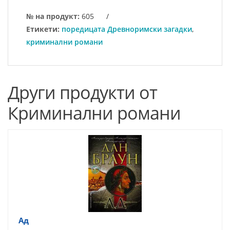
№ на продукт:
605
/
Етикети:
поредицата Древноримски загадки
,
криминални романи
Други продукти от
Криминални романи
Ад