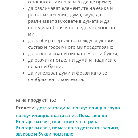
сегашното, минало и бъдеще време;
да различават елементите на езика и
речта: изречение, дума, звук, да
различават звуковете в думата и да
определят броя и последователността
ми;
да разбират връзката между звуковия
състав и графичното му представяне;
да разпознават и пишат печатни букви;
да разчитат отделни думи и надписи с
печатни букви;
да използват думи и фрази като се
съобразяват с контекста.
№ на продукт:
163
/
Етикети:
детска градина
,
предучилищна група
,
предучилищно възпитание
,
Помагало по
Български език
,
подготвителна група
,
български език
,
помагала за детската градина
,
звукове и букви помагало