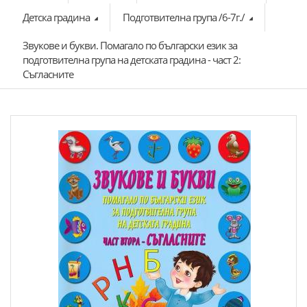
Детска градина
Подготвителна група /6-7г./
Звукове и букви. Помагало по български език за
подготвителна група на детската градина - част 2:
Съгласните