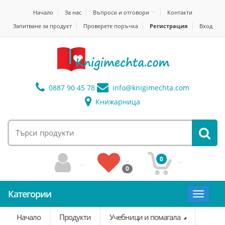
Начало
За нас
Въпроси и отговори
Контакти
Запитване за продукт
Проверете поръчка
Регистрация
Вход
0887 90 45 78
info@
knigimechta.com
Книжарница
0
0
Категории
Toggle
navigat
Начало
Продукти
Учебници и помагала