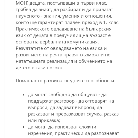
МОН) децата, постъпващи в първи клас,
трябва да знаят, да разбират и да прилагат
наученото - знания, умения и отношения,
които ще гарантират плавен преход в 1. клас.
Практическото овладяване на българския
език от децата в предучилищна възраст е
основа на вербалната комуникация.
Резултатите от овладяването на езика и
развитието на речта правят възможни по-
нататъшната реализация и обучението на
детето в тази посока.
Помагалото развива следните способности:
да могат свободно да общуват - да
поддържат разговор - да отговарят на
въпроси, да задават въпроси, да
разказват и преразказват случка, разказ
или приказка;
да могат да използват сложни
изречения, практически да разпознават