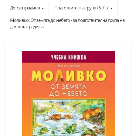
Детска градина
Подготвителна група /6-7г./
Моливко: От земята до небето - за подготвителна група на
детската градина