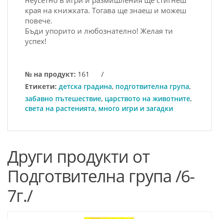
неусетно в игри и размишления ще стигнеш
края на книжката. Тогава ще знаеш и можеш
повече.
Бъди упорито и любознателно! Желая ти
успех!
№ на продукт:
161
/
Етикети:
детска градина
,
подготвителна група
,
забавно пътешествие
,
царството на животните
,
света на растенията
,
много игри и загадки
Други продукти от
Подготвителна група /6-
7г./