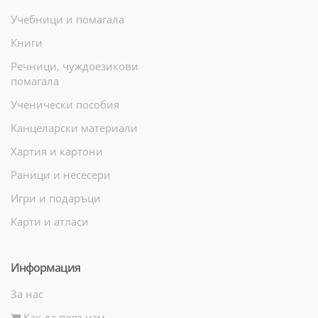
Учебници и помагала
Книги
Речници, чуждоезикови
помагала
Ученически пособия
Канцеларски материали
Хартия и картони
Раници и несесери
Игри и подаръци
Карти и атласи
Информация
За нас
Как да поръчам