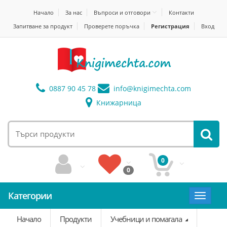
Начало
За нас
Въпроси и отговори
Контакти
Запитване за продукт
Проверете поръчка
Регистрация
Вход
0887 90 45 78
info@
knigimechta.com
Книжарница
0
0
Категории
Toggle
navigat
Начало
Продукти
Учебници и помагала