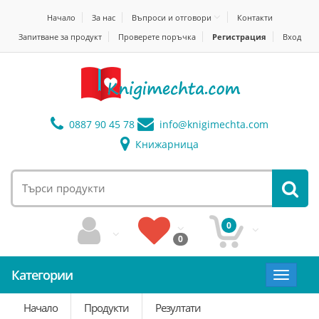
Начало
За нас
Въпроси и отговори
Контакти
Запитване за продукт
Проверете поръчка
Регистрация
Вход
0887 90 45 78
info@
knigimechta.com
Книжарница
0
0
Категории
Toggle
navigat
Начало
Продукти
Резултати