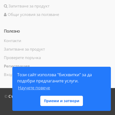
Запитване за продукт
Общи условия за ползване
Полезно
Контакти
Запитване за продукт
Проверете поръчка
Регистрация
Вход
Този сайт използва "бисквитки" за да
подобри предлаганите услуги.
Научете повече
©
СтамилиБук ЕООД
- Всички права запазени - 2014 г. -
Приеми и затвори
2026 г.