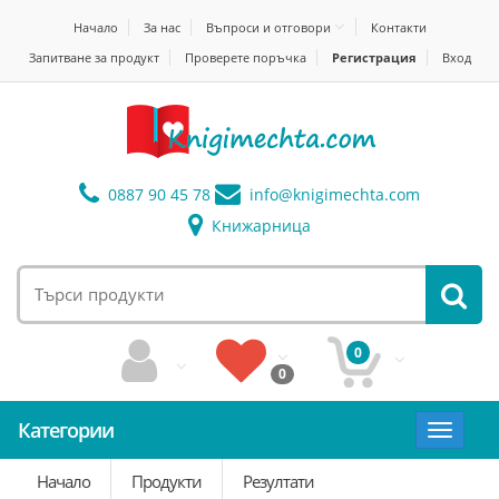
Начало
За нас
Въпроси и отговори
Контакти
Запитване за продукт
Проверете поръчка
Регистрация
Вход
0887 90 45 78
info@
knigimechta.com
Книжарница
0
0
Категории
Toggle
navigat
Начало
Продукти
Резултати