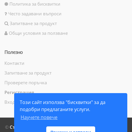
Политика за бисквитки
Често задавани въпроси
Запитване за продукт
Общи условия за ползване
Полезно
Контакти
Запитване за продукт
Проверете поръчка
Регистрация
Вход
Този сайт използва "бисквитки" за да
подобри предлаганите услуги.
Научете повече
©
СтамилиБук ЕООД
- Всички права запазени - 2014 г. -