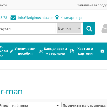
акти
Запитване за проду
5 78
info@
knigimechta.com
Книжарница
и,
Ученически
Канцеларски
Хартия и
кови
пособия
материали
картони
ла
er-man
 по:
Продукти на страница:
Най-нови