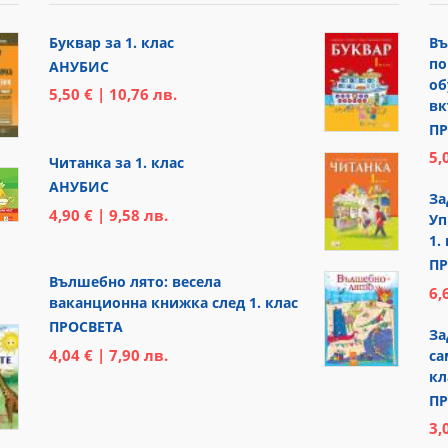
Буквар за 1. клас
Въ
по
АНУБИС
об
5,50 € | 10,76 лв.
вк
ПР
5,
Читанка за 1. клас
АНУБИС
За
4,90 € | 9,58 лв.
Уп
1.
ПР
Вълшебно лято: весела
6,
ваканционна книжка след 1. клас
ПРОСВЕТА
За
4,04 € | 7,90 лв.
са
кл
ПР
3,