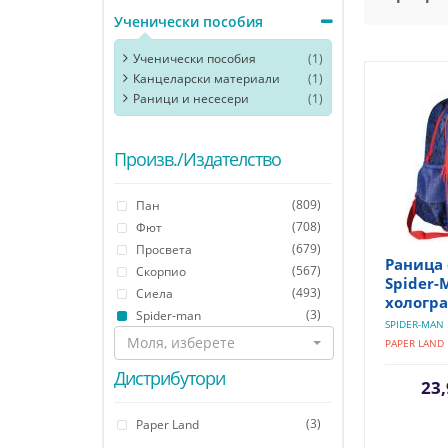
Ученически пособия
Ученически пособия
(1)
Канцеларски материали
(1)
Раници и несесери
(1)
Произв./Издателство
(809)
Пан
(708)
Фют
(679)
Просвета
Раница 
(567)
Скорпио
Spider-
(493)
Сиела
хологра
(3)
Spider-man
SPIDER-MAN
Моля, изберете
PAPER LAND
Дистрибутори
23,
(3)
Paper Land