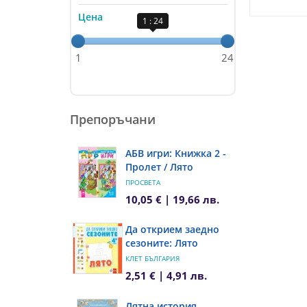
Цена
1 : 24
1
24
Препоръчани
АБВ игри: Книжка 2 -
Пролет / Лято
ПРОСВЕТА
10,05 € | 19,66 лв.
Да открием заедно
сезоните: Лято
КЛЕТ БЪЛГАРИЯ
2,51 € | 4,91 лв.
Лятна история