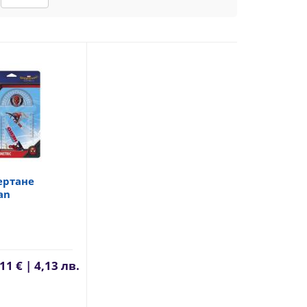
чертане
an
11 € | 4,13 лв.