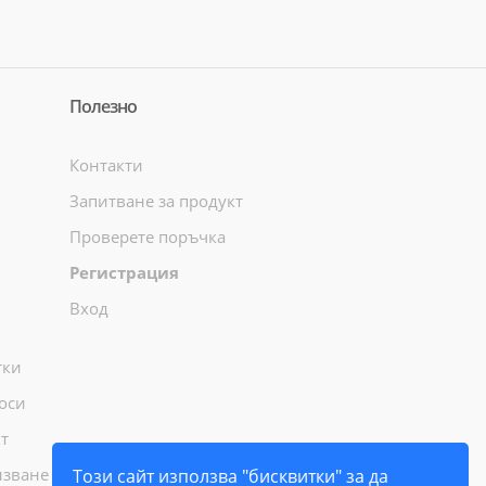
Полезно
Контакти
Запитване за продукт
Проверете поръчка
Регистрация
Вход
тки
оси
т
лзване
Този сайт използва "бисквитки" за да