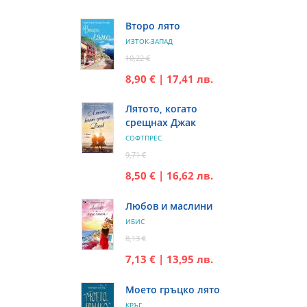
Второ лято
ИЗТОК-ЗАПАД
10,22 €
8,90 € | 17,41 лв.
Лятото, когато
срещнах Джак
СОФТПРЕС
9,71 €
8,50 € | 16,62 лв.
Любов и маслини
ИБИС
8,13 €
7,13 € | 13,95 лв.
Моето гръцко лято
КРЪГ