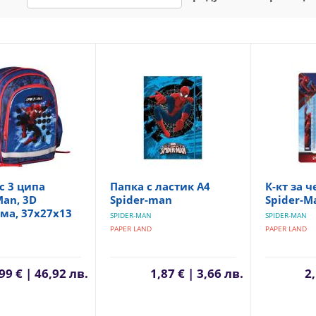
с 3 ципа
Папка с ластик А4
К-кт за 
Man, 3D
Spider-man
Spider-M
ма, 37х27х13
SPIDER-MAN
SPIDER-MAN
PAPER LAND
PAPER LAND
99 € | 46,92 лв.
1,87 € | 3,66 лв.
2,