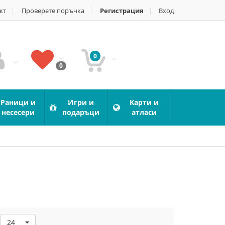
кт
Проверете поръчка
Регистрация
Вход
0
0
Раници и
Игри и
Карти и
несесери
подаръци
атласи
24