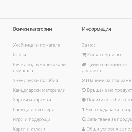
Всички категории
Информация
Учебници и помагала
За нас
Книги
Как да поръчам
Речници, чуждоезикови
Цени и начини за
помагала
доставка
Ученически пособия
Начини за плащане
Канцеларски материали
Връщане на продукт
Хартия и картони
Политика за бискви
Раници и несесери
Често задавани въпр
Игри и подаръци
Запитване за продук
Карти и атласи
Общи условия за по