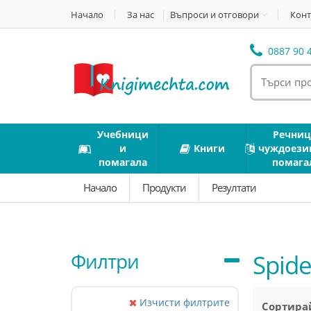
Начало
За нас
Въпроси и отговори
Конт
0887 90 4
Учебници
Речниц
и
Книги
чуждоези
помагала
помага
Начало
Продукти
Резултати
Филтри
Spid
Изчисти филтрите
Сортирай