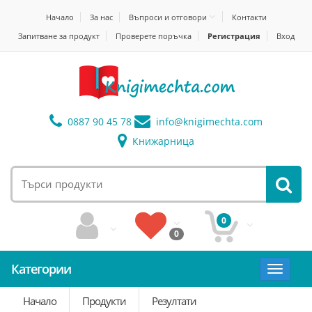
Начало
За нас
Въпроси и отговори
Контакти
Запитване за продукт
Проверете поръчка
Регистрация
Вход
0887 90 45 78
info@
knigimechta.com
Книжарница
0
0
Категории
Toggle
navigat
Начало
Продукти
Резултати