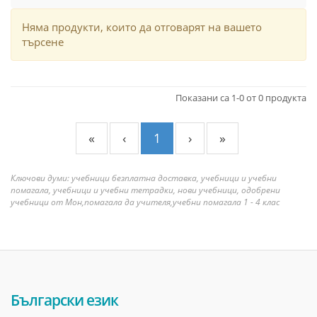
Няма продукти, които да отговарят на вашето
търсене
Показани са 1-0 от 0 продукта
«
‹
1
›
»
Ключови думи: учебници безплатна доставка, учебници и учебни
помагала, учебници и учебни тетрадки, нови учебници, одобрени
учебници от Мон,помагала да учителя,учебни помагала 1 - 4 клас
Български език