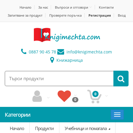
Начало
За нас
Въпроси и отговори
Контакти
Запитване за продукт
Проверете поръчка
Регистрация
Вход
0887 90 45 78
info@
knigimechta.com
Книжарница
0
0
Категории
Toggle
navigat
Начало
Продукти
Учебници и помагала